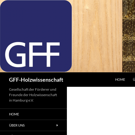
ZUM INHALT
Suchen
GFF-Holzwissenschaft
HOME
Ü
Gesellschaft der Förderer und
Freunde der Holzwissenschaft
in Hamburg e.V.
HOME
ÜBER UNS